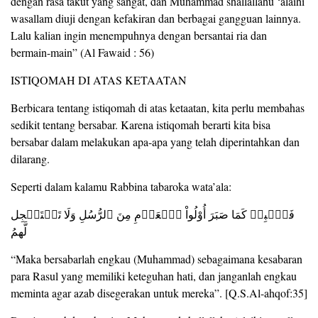
dengan rasa takut yang sangat, dan Muhammad shallallahu ‘alaihi
wasallam diuji dengan kefakiran dan berbagai gangguan lainnya.
Lalu kalian ingin menempuhnya dengan bersantai ria dan
bermain-main” (Al Fawaid : 56)
ISTIQOMAH DI ATAS KETAATAN
Berbicara tentang istiqomah di atas ketaatan, kita perlu membahas
sedikit tentang bersabar. Karena istiqomah berarti kita bisa
bersabar dalam melakukan apa-apa yang telah diperintahkan dan
dilarang.
Seperti dalam kalamu Rabbina tabaroka wata’ala:
فَٱصۡبِرۡ كَمَا صَبَرَ أُوْلُواْ ٱلۡعَزۡمِ مِنَ ٱلرُّسُلِ وَلَا تَسۡتَعۡجِل
لَّهمُ
“Maka bersabarlah engkau (Muhammad) sebagaimana kesabaran
para Rasul yang memiliki keteguhan hati, dan janganlah engkau
meminta agar azab disegerakan untuk mereka”. [Q.S.Al-ahqof:35]