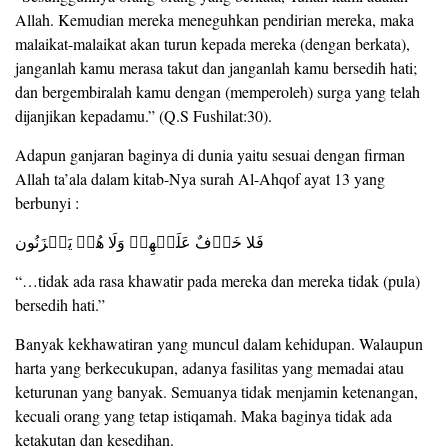
Allah. Kemudian mereka meneguhkan pendirian mereka, maka
malaikat-malaikat akan turun kepada mereka (dengan berkata),
janganlah kamu merasa takut dan janganlah kamu bersedih hati;
dan bergembiralah kamu dengan (memperoleh) surga yang telah
dijanjikan kepadamu.” (Q.S Fushilat:30).
Adapun ganjaran baginya di dunia yaitu sesuai dengan firman
Allah ta’ala dalam kitab-Nya surah Al-Ahqof ayat 13 yang
berbunyi :
فَلا خَوۡفٌ عَلَيۡهِمۡ وَلَا هُمۡ يَحۡزَنُون
“…tidak ada rasa khawatir pada mereka dan mereka tidak (pula)
bersedih hati.”
Banyak kekhawatiran yang muncul dalam kehidupan. Walaupun
harta yang berkecukupan, adanya fasilitas yang memadai atau
keturunan yang banyak. Semuanya tidak menjamin ketenangan,
kecuali orang yang tetap istiqamah. Maka baginya tidak ada
ketakutan dan kesedihan.