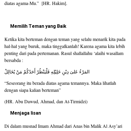
diatas agama-Mu.” [HR. Hakim].
Memilih Teman yang Baik
Ketika kita berteman dengan teman yang selalu menarik kita pada
hal-hal yang buruk, maka tinggalkanlah! Karena agama kita lebih
penting dari pada pertemanan. Rasul shallallahu ‘alaihi wasallam
bersabda :
المَرْءُ عَلىَ دِيْنِ خَلِيْلِهِ فَلْيَنْظُرْ أَحَدُكُمْ مَنْ يُخَالِلْ
“Seseorang itu berada diatas agama temannya. Maka lihatlah
dengan siapa kalian berteman”
(HR. Abu Dawud, Ahmad, dan At-Tirmidzi)
Menjaga lisan
Di dalam musnad Imam Ahmad dari Anas bin Malik Al Asy’ari