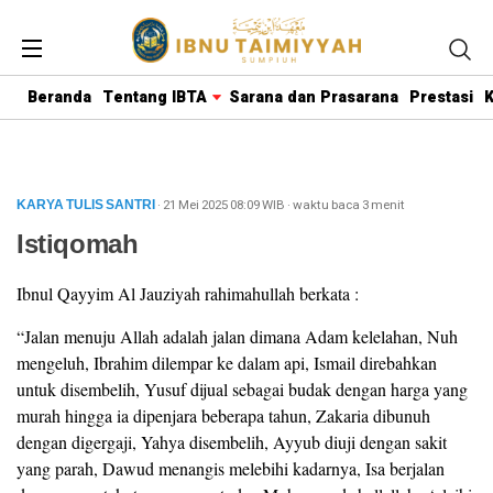
Beranda
Tentang IBTA
Sarana dan Prasarana
Prestasi
K
· 21 Mei 2025
08:09
WIB
·
waktu baca 3 menit
KARYA TULIS SANTRI
Istiqomah
Ibnul Qayyim Al Jauziyah rahimahullah berkata :
“Jalan menuju Allah adalah jalan dimana Adam kelelahan, Nuh
mengeluh, Ibrahim dilempar ke dalam api, Ismail direbahkan
untuk disembelih, Yusuf dijual sebagai budak dengan harga yang
murah hingga ia dipenjara beberapa tahun, Zakaria dibunuh
dengan digergaji, Yahya disembelih, Ayyub diuji dengan sakit
yang parah, Dawud menangis melebihi kadarnya, Isa berjalan