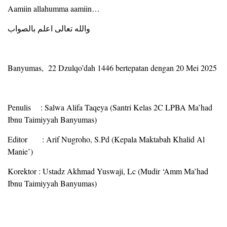
Aamiin allahumma aamiin…
والله تعالى اعلم بالصواب
Banyumas, 22 Dzulqo’dah 1446 bertepatan dengan 20 Mei 2025
Penulis : Salwa Alifa Taqeya (Santri Kelas 2C LPBA Ma’had
Ibnu Taimiyyah Banyumas)
Editor : Arif Nugroho, S.Pd (Kepala Maktabah Khalid Al
Manie’)
Korektor : Ustadz Akhmad Yuswaji, Lc (Mudir ‘Amm Ma’had
Ibnu Taimiyyah Banyumas)