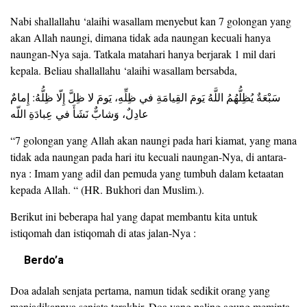
Nabi shallallahu ‘alaihi wasallam menyebut kan 7 golongan yang
akan Allah naungi, dimana tidak ada naungan kecuali hanya
naungan-Nya saja. Tatkala matahari hanya berjarak 1 mil dari
kepala. Beliau shallallahu ‘alaihi wasallam bersabda,
سَبْعَةٌ يُظِلُّهُمُ اللَّهُ يَومَ القِيامَةِ في ظِلِّهِ، يَومَ لا ظِلَّ إِلّا ظِلُّهُ: إِمامٌ
عادِلٌ، وَشابٌّ نَشَأَ في عِبادَةِ اللّه
“7 golongan yang Allah akan naungi pada hari kiamat, yang mana
tidak ada naungan pada hari itu kecuali naungan-Nya, di antara-
nya : Imam yang adil dan pemuda yang tumbuh dalam ketaatan
kepada Allah. “ (HR. Bukhori dan Muslim.).
Berikut ini beberapa hal yang dapat membantu kita untuk
istiqomah dan istiqomah di atas jalan-Nya :
Berdo’a
Doa adalah senjata pertama, namun tidak sedikit orang yang
menjadikannya senjata terakhir. Doa yang paling agung meminta