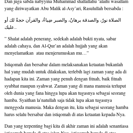
Dan juga sabda nabyyina Muhammad shallallahu ‘alaihi wasallam
yang diriwayatkan Abu Malik al-Asy’ari, Rasulullah bersabda :
الصلاة نورٌ، والصدقة برهانٌ، والصبر ضِياءٌ، والقرآن حجةٌ لك أو
عليك..
” Shalat adalah penerang, sedekah adalah bukti nyata, sabar
adalah cahaya, dan Al-Qur’an adalah hujjah yang akan
menyelamatkan atau menjerumuskan mu…”
Istiqomah dan bersabar dalam melaksanakan ketaatan bukanlah
hal yang mudah untuk dilakukan, terlebih lagi zaman yang ada di
hadapan kita ini. Zaman yang penuh dengan fitnah, baik fitnah
syubhat maupun syahwat. Zaman yang di mana manusia terluput
oleh dunia yang fana hingga lupa akan tugasnya sebagai seorang
hamba. Syaithan la’natullah saja tidak lupa akan tugasnya
menggoda manusia. Maka dengan itu, kita sebagai seorang hamba
harus selalu bersabar dan istiqomah di atas ketaatan kepada-Nya.
Dan yang terpenting bagi kita di akhir zaman ini adalah senantiasa
istiqomah berada di atas jalan-Nya, istiqomah berada di atas