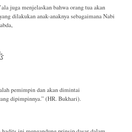
a’ala juga menjelaskan bahwa orang tua akan
 yang dilakukan anak-anaknya sebagaimana Nabi
sabda,
كُل
adalah pemimpin dan akan dimintai
ang dipimpinnya.” (HR. Bukhari).
hadits ini mengandung prinsip dasar dalam