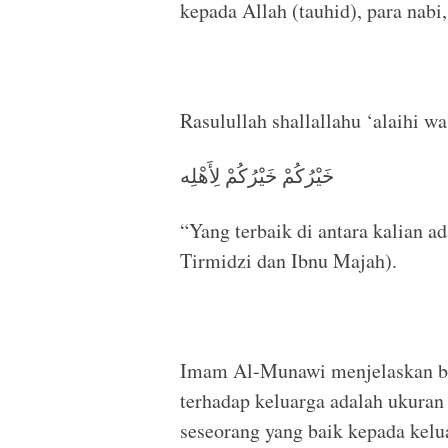
kepada Allah (tauhid), para nabi
Rasulullah shallallahu ‘alaihi w
خَيْرُكُمْ خَيْرُكُمْ لِأَهْلِه
“Yang terbaik di antara kalian a
Tirmidzi dan Ibnu Majah).
Imam Al-Munawi menjelaskan ba
terhadap keluarga adalah ukura
seseorang yang baik kepada kelu