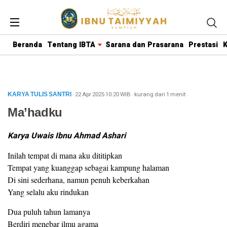
Beranda
Tentang IBTA
Sarana dan Prasarana
Prestasi
K
· 22 Apr 2025
10:20
WIB
·
kurang dari 1 menit
KARYA TULIS SANTRI
Ma’hadku
Karya Uwais Ibnu Ahmad Ashari
Inilah tempat di mana aku dititipkan
Tempat yang kuanggap sebagai kampung halaman
Di sini sederhana, namun penuh keberkahan
Yang selalu aku rindukan
Dua puluh tahun lamanya
Berdiri menebar ilmu agama