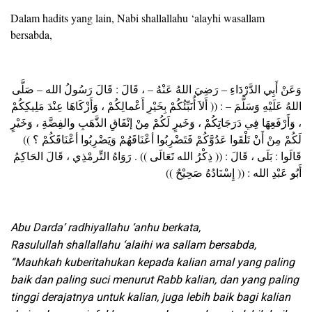
Dalam hadits yang lain, Nabi shallallahu ‘alayhi wasallam
bersabda,
وَعَنْ أَبِي الدَّرْدَاءِ – رَضِيَ اللهُ عَنْهُ – ، قَالَ : قَالَ رَسُولُ الله – صَلَّى
اللهُ عَلَيْهِ وَسَلَّمَ – : (( أَلاَ أُنَبِّئُكُمْ بِخَيْرِ أَعْمالِكُمْ ، وَأَزْكَاهَا عِنْدَ مَلِيكِكُمْ
، وَأَرْفَعِهَا فِي دَرَجَاتِكُمْ ، وَخَيرٍ لَكُمْ مِنْ إنْفَاقِ الذَّهَبِ والفِضَّةِ ، وَخَيْرٍ
لَكُمْ مِنْ أَنْ تَلْقَوا عَدُوَّكُمْ فَتَضْرِبُوا أعْنَاقَهُمْ وَيَضْرِبُوا أعْنَاقَكُمْ ؟ ))
قَالَوا : بَلَى ، قَالَ : (( ذِكْرُ الله تَعَالَى )) . رَوَاهُ التِّرمْذِي ، قَالَ الحَاكِمُ
أَبُو عَبْدِ الله : (( إِسْنَادُهُ صَحِيْحٌ ))
Abu Darda’ radhiyallahu ‘anhu berkata,
Rasulullah shallallahu ‘alaihi wa sallam bersabda,
“Mauhkah kuberitahukan kepada kalian amal yang paling
baik dan paling suci menurut Rabb kalian, dan yang paling
tinggi derajatnya untuk kalian, juga lebih baik bagi kalian