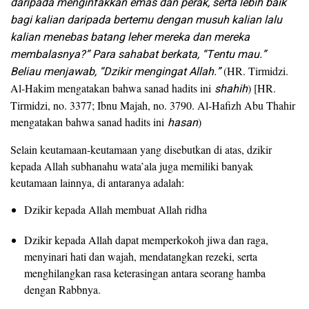
daripada menginfakkan emas dan perak, serta lebih baik
bagi kalian daripada bertemu dengan musuh kalian lalu
kalian menebas batang leher mereka dan mereka
membalasnya?” Para sahabat berkata, “Tentu mau.”
Beliau menjawab, “Dzikir mengingat Allah.”
(HR. Tirmidzi.
Al-Hakim mengatakan bahwa sanad hadits ini
shahih
) [HR.
Tirmidzi, no. 3377; Ibnu Majah, no. 3790. Al-Hafizh Abu Thahir
mengatakan bahwa sanad hadits ini
hasan
)
Selain keutamaan-keutamaan yang disebutkan di atas, dzikir
kepada Allah subhanahu wata’ala juga memiliki banyak
keutamaan lainnya, di antaranya adalah:
Dzikir kepada Allah membuat Allah ridha
Dzikir kepada Allah dapat memperkokoh jiwa dan raga,
menyinari hati dan wajah, mendatangkan rezeki, serta
menghilangkan rasa keterasingan antara seorang hamba
dengan Rabbnya.