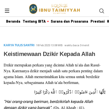
Beranda
Tentang IBTA
Sarana dan Prasarana
Prestasi
K
· 18 Feb 2025
13:08
WIB
·
waktu baca 3 menit
KARYA TULIS SANTRI
Keistimewaan Dzikir Kepada Allah
Dzikir merupakan perkara yang dicintai Allah ta’ala dan Rasul-
Nya. Karenanya dzikir menjadi salah satu perkara penting dalam
agama Islam. Allah memerintahkan kita semua untuk berdzikir
kepada-Nya, sebagaimana Allah ta’ala berfirman,
يَٰٓأَيُّهَا ٱلَّذِينَ ءَامَنُوا۟ ٱذْكُرُوا۟ ٱللَّهَ ذِكْرًا كَثِيرًا
“Hai orang-orang beriman, berdzikirlah kepada Allah
dengan dzikir yang banyak”
. (Qs. Al Ahzab : 41).