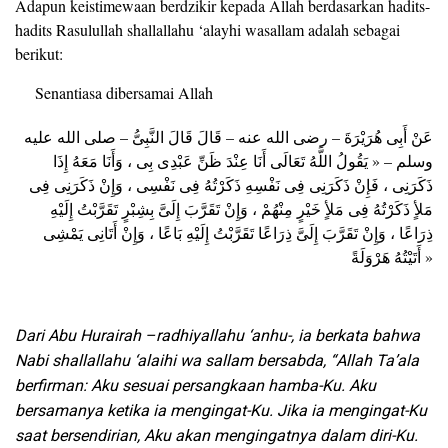
Adapun keistimewaan berdzikir kepada Allah berdasarkan hadits-
hadits Rasulullah shallallahu ‘alayhi wasallam adalah sebagai
berikut:
Senantiasa dibersamai Allah
عَنْ أَبِى هُرَيْرَةَ – رضى الله عنه – قَالَ قَالَ النَّبِىُّ – صلى الله عليه
وسلم – « يَقُولُ اللَّهُ تَعَالَى أَنَا عِنْدَ ظَنِّ عَبْدِى بِى ، وَأَنَا مَعَهُ إِذَا
ذَكَرَنِى ، فَإِنْ ذَكَرَنِى فِى نَفْسِهِ ذَكَرْتُهُ فِى نَفْسِى ، وَإِنْ ذَكَرَنِى فِى
مَلأٍ ذَكَرْتُهُ فِى مَلأٍ خَيْرٍ مِنْهُمْ ، وَإِنْ تَقَرَّبَ إِلَىَّ بِشِبْرٍ تَقَرَّبْتُ إِلَيْهِ
ذِرَاعًا ، وَإِنْ تَقَرَّبَ إِلَىَّ ذِرَاعًا تَقَرَّبْتُ إِلَيْهِ بَاعًا ، وَإِنْ أَتَانِى يَمْشِى
أَتَيْتُهُ هَرْوَلَةً »
Dari Abu Hurairah –radhiyallahu ‘anhu-, ia berkata bahwa
Nabi shallallahu ‘alaihi wa sallam bersabda, “Allah Ta’ala
berfirman: Aku sesuai persangkaan hamba-Ku. Aku
bersamanya ketika ia mengingat-Ku. Jika ia mengingat-Ku
saat bersendirian, Aku akan mengingatnya dalam diri-Ku.