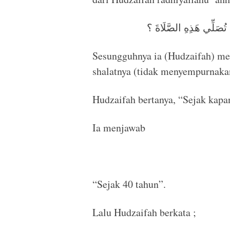
ْ تُصَلِّي هَذِهِ الصَّلَاةَ ؟
Sesungguhnya ia (Hudzaifah) me
shalatnya (tidak menyempurnaka
Hudzaifah bertanya, “Sejak kapa
Ia menjawab
“Sejak 40 tahun”.
Lalu Hudzaifah berkata ;