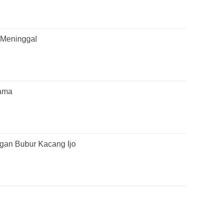
r Meninggal
gama
ngan Bubur Kacang Ijo