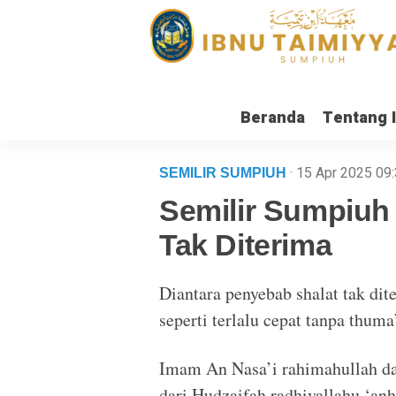
Beranda
Tentang 
· 15 Apr 2025
09
SEMILIR SUMPIUH
Semilir Sumpiuh 
Tak Diterima
Diantara penyebab shalat tak dit
seperti terlalu cepat tanpa thuma
Imam An Nasa’i rahimahullah da
dari Hudzaifah radhiyallahu ‘anh