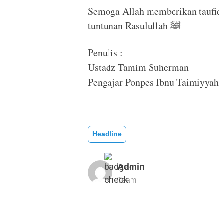
Semoga Allah memberikan taufiq-
tuntunan Rasulullah ﷺ
Penulis :
Ustadz Tamim Suherman
Pengajar Ponpes Ibnu Taimiyyah
Headline
Admin
Team