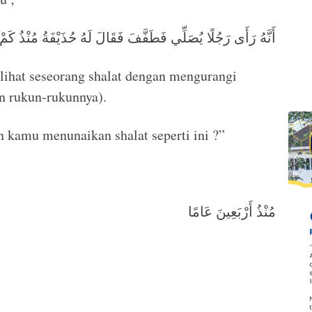
أَنَّهُ رَأَى رَجُلًا يُصَلِّي فَطَفَّفَ فَقَالَ لَهُ حُذَيْفَةُ مُنْذُ كَم
lihat seseorang shalat dengan mengurangi
n rukun-rukunnya).
n kamu menunaikan shalat seperti ini ?”
مُنْذُ أَرْبَعِينَ عَامًا