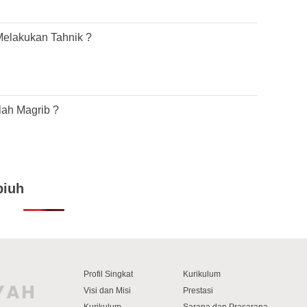
lir Sumpiuh | Selain Nabi ﷺ Melakukan Tahnik ?
lah Magrib ?
piuh
Profil Singkat
Kurikulum
Visi dan Misi
Prestasi