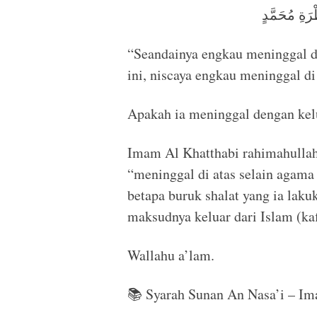
رَةِ مُحَمَّدٍ
“Seandainya engkau meninggal d
Apakah ia meninggal dengan kelu
Imam Al Khatthabi rahimahulla
“meninggal di atas selain agama Muhammad ﷺ” adal
betapa buruk shalat yang ia laku
maksudnya keluar dari Islam (kaf
Wallahu a’lam.
📚 Syarah Sunan An Nasa’i – Im