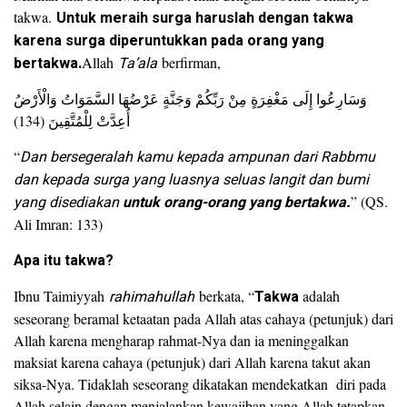
takwa.
Untuk meraih surga haruslah dengan takwa
karena surga diperuntukkan pada orang yang
bertakwa.
Allah
Ta’ala
berfirman,
وَسَارِعُوا إِلَى مَغْفِرَةٍ مِنْ رَبِّكُمْ وَجَنَّةٍ عَرْضُهَا السَّمَوَاتُ وَالْأَرْضُ
أُعِدَّتْ لِلْمُتَّقِينَ (134)
“
Dan bersegeralah kamu kepada ampunan dari Rabbmu
dan kepada surga yang luasnya seluas langit dan bumi
yang disediakan
untuk orang-orang yang bertakwa.
” (QS.
Ali Imran: 133)
Apa itu takwa?
Ibnu Taimiyyah
rahimahullah
berkata, “
Takwa
adalah
seseorang beramal ketaatan pada Allah atas cahaya (petunjuk) dari
Allah karena mengharap rahmat-Nya dan ia meninggalkan
maksiat karena cahaya (petunjuk) dari Allah karena takut akan
siksa-Nya. Tidaklah seseorang dikatakan mendekatkan diri pada
Allah selain dengan menjalankan kewajiban yang Allah tetapkan