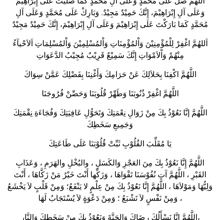
اَللَّهُمَّ صَلِّ عَلَى مُحَمَّدٍ وَعَلَى آلِ مُحَمَّدٍ كَمَا صَلَّيْتَ عَلَى إِبْرَاهِيْمَ
وَعَلَى آلِ إِبْرَاهِيْمَ، إِنَّكَ حَمِيْدٌ مَجِيْدٌ. وَبَارِكْ عَلَى مُحَمَّدٍ وَعَلَى آلِ
مُحَمَّدٍ كَمَا بَارَكْتَ عَلَى إِبْرَاهِيْمَ وَعَلَى آلِ إِبْرَاهِيْمَ، إِنَّكَ حَمِيْدٌ مَجِيْدٌ
اَللهُمَّ اغْفِرْ لِلْمُؤْمِنِيْنَ وَاْلمُؤْمِنَاتِ وَاْلمُسْلِمِيْنَ وَاْلمُسْلِمَاتِ اَلاَحْيآءُ
مِنْهُمْ وَاْلاَمْوَاتِ إِنَّكَ سَمِيْعٌ قَرِيْبٌ مُجِيْبُ الدَّعَوَاتِ
اللَّهُمَّ اكْفِنَا بِحَلاَلِكَ عَنْ حَرَامِكَ وَأَغْنِنَا بِفَضْلِكَ عَمَّنْ سِوَاكَ
اللَّهُمَّ اغْفِرْ ذُنُوبَنَا وَطَهِّرْ قُلُوبَنَا وَحَصِّنْ فُرُوجَنَا
اللَّهُمَّ إنَّا نَعُوْذُ بِكَ مِنْ زَوَالِ نِعْمَتِكَ وَتَحَوُّلِ عَافِيَتِكَ وَفُجَاءَةِ نِقْمَتِكَ
وَجَمِيعِ سَخَطِكَ
يَا مُقَلِّبَ القُلُوْبِ ثَبِّتْ قُلُوْبَنَا عَلَى طَاعَتِكَ
اللَّهُمَّ إِنَّا نَعُوْذُ بِكَ مِنَ العَجْزِ وَالكَسَلِ ، والبُخْلِ والهَرَمِ ، وَعَذَابِ
القَبْرِ ، اللَّهُمَّ آتِ نُفُوْسَنَا تَقْوَاهَا ، وَزَكِّها أَنْتَ خَيْرُ مَنْ زَكَّاهَا ، أَنْتَ
وَلِيُّهَا وَمَوْلاَهَا ، اللَّهُمَّ إِنَّا نَعُوْذُ بِكَ مِنْ عِلْمٍ لا يَنْفَعُ؛ وَمِنْ قَلْبٍ لاَ يَخْشَعُ
، وَمِنْ نَفْسٍ لاَ تَشْبَعُ ؛ وَمِنْ دَعْوَةٍ لاَ يُسْتَجَابُ لَهَا
اللَّهُمَّ إِنَّا نَسْأَلُكَ رِضَاكَ وَالجَنَّةَ وَنَعُوْذُ بِكَ مِنْ سَخَطِكَ وَالنَّارِ،