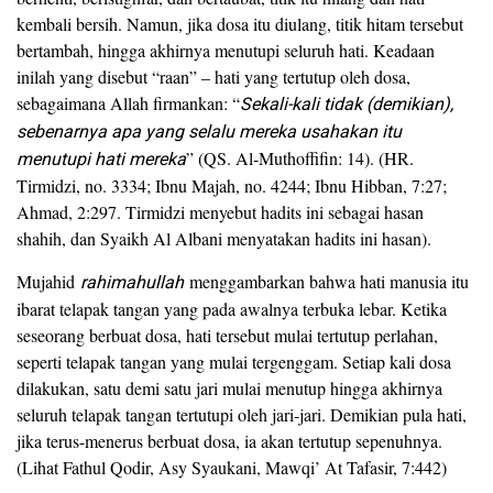
kembali bersih. Namun, jika dosa itu diulang, titik hitam tersebut
bertambah, hingga akhirnya menutupi seluruh hati. Keadaan
inilah yang disebut “raan” – hati yang tertutup oleh dosa,
sebagaimana Allah firmankan: “
Sekali-kali tidak (demikian),
sebenarnya apa yang selalu mereka usahakan itu
menutupi hati mereka
” (QS. Al-Muthoffifin: 14). (HR.
Tirmidzi, no. 3334; Ibnu Majah, no. 4244; Ibnu Hibban, 7:27;
Ahmad, 2:297. Tirmidzi menyebut hadits ini sebagai hasan
shahih, dan Syaikh Al Albani menyatakan hadits ini hasan).
Mujahid
rahimahullah
menggambarkan bahwa hati manusia itu
ibarat telapak tangan yang pada awalnya terbuka lebar. Ketika
seseorang berbuat dosa, hati tersebut mulai tertutup perlahan,
seperti telapak tangan yang mulai tergenggam. Setiap kali dosa
dilakukan, satu demi satu jari mulai menutup hingga akhirnya
seluruh telapak tangan tertutupi oleh jari-jari. Demikian pula hati,
jika terus-menerus berbuat dosa, ia akan tertutup sepenuhnya.
(Lihat Fathul Qodir, Asy Syaukani, Mawqi’ At Tafasir, 7:442)