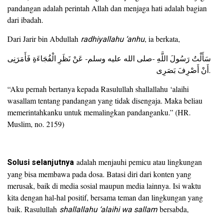
pandangan adalah perintah Allah dan menjaga hati adalah bagian
dari ibadah.
Dari Jarir bin Abdullah
radhiyallahu ‘anhu
, ia berkata,
سَأَلْتُ رَسُولَ اللَّهِ -صلى الله عليه وسلم- عَنْ نَظَرِ الْفُجَاءَةِ فَأَمَرَنِى
أَنْ أَصْرِفَ بَصَرِى.
“Aku pernah bertanya kepada Rasulullah shallallahu ‘alaihi
wasallam tentang pandangan yang tidak disengaja. Maka beliau
memerintahkanku untuk memalingkan pandanganku.” (HR.
Muslim, no. 2159)
Solusi selanjutnya
adalah menjauhi pemicu atau lingkungan
yang bisa membawa pada dosa. Batasi diri dari konten yang
merusak, baik di media sosial maupun media lainnya. Isi waktu
kita dengan hal-hal positif, bersama teman dan lingkungan yang
baik. Rasulullah
shallallahu ‘alaihi wa sallam
bersabda,