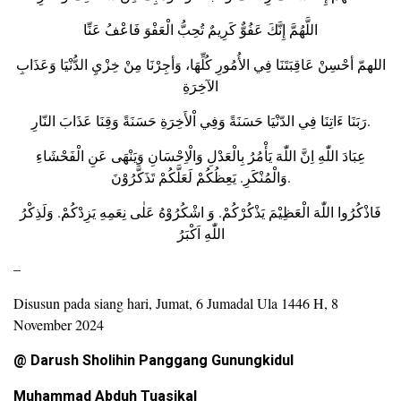
اللَّهُمَّ إِنَّكَ عَفُوٌّ كَرِيمٌ تُحِبُّ الْعَفْوَ فَاعْفُ عَنِّا
اللهمّ أحْسِنْ عَاقِبَتَنَا فِي الأُمُورِ كُلِّهَا، وَأجِرْنَا مِنْ خِزْيِ الدُّنْيَا وَعَذَابِ
الآخِرَةِ
رَبَنَا ءَاتِنَا فِي الدّنْيَا حَسَنَةً وَفِي اْلأَخِرَةِ حَسَنَةً وَقِنَا عَذَابَ النّارِ.
عِبَادَ اللّٰهِ اِنَّ اللّٰهَ يَأْمُرُ بِالْعَدْلِ وَالْاِحْسَانِ وَيَنْهَى عَنِ الْفَحْشَاءِ
وَالْمُنْكَرِ. يَعِظُكُمْ لَعَلَّكُمْ تَذَكَّرُوْنَ.
فَاذْكُرُوا اللّٰهَ الْعَظِيْمَ يَذْكُرْكُمْ. وَ اشْكُرُوْهُ عَلٰى نِعَمِهِ يَزِدْكُمْ. وَلَذِكْرُ
اللّٰهِ اَكْبَرُ
–
Disusun pada siang hari, Jumat, 6 Jumadal Ula 1446 H, 8
November 2024
@ Darush Sholihin Panggang Gunungkidul
Muhammad Abduh Tuasikal