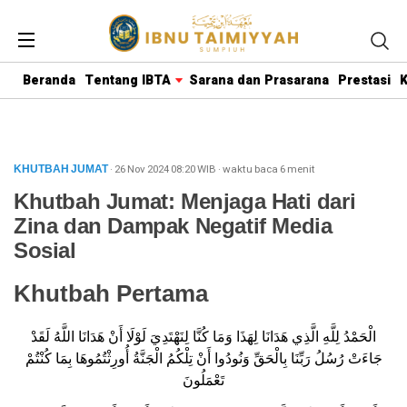
Beranda
Tentang IBTA
Sarana dan Prasarana
Prestasi
K
· 26 Nov 2024
08:20
WIB
·
waktu baca 6 menit
KHUTBAH JUMAT
Khutbah Jumat: Menjaga Hati dari
Zina dan Dampak Negatif Media
Sosial
Khutbah Pertama
الْحَمْدُ لِلَّهِ الَّذِي هَدَانَا لِهَذَا وَمَا كُنَّا لِنَهْتَدِيَ لَوْلَا أَنْ هَدَانَا اللَّهُ لَقَدْ
جَاءَتْ رُسُلُ رَبِّنَا بِالْحَقِّ وَنُودُوا أَنْ تِلْكُمُ الْجَنَّةُ أُورِثْتُمُوهَا بِمَا كُنْتُمْ
تَعْمَلُونَ