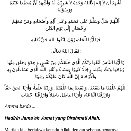
أَشْهَدُ أَنْ لاَ إِلَهَ إِلاَّاللهُ وَحْدَهُ لاَ شَرِيْكَ لَهُ وَأَشْهَدُ أَنَّ مُحَمَّداً عَبْدُهُ
وَرَسُوْلُهُ.
اَللَّهُمّ صَلِّ وَسَلِّمْ عَلى مُحَمّدٍ وَعَلى آلِهِ وأَصْحَابِهِ وَمَنْ تَبِعَهُمْ
بِإِحْسَانٍ إِلَى يَوْمِ الدّيْن
فَيَا أَيُّهَا الْحَاضِرُوْنَ. اِتَّقُوا اللهَ حَقَّ تُقَاتِهِ
فَقَالَ اللهُ تَعَالَى:
يَا أَيُّهَا النَّاسُ اتَّقُوا رَبَّكُمُ الَّذِي خَلَقَكُمْ مِنْ نَفْسٍ وَاحِدَةٍ وَخَلَقَ مِنْهَا
زَوْجَهَا وَبَثَّ مِنْهُمَا رِجَالًا كَثِيرًا وَنِسَاءً وَاتَّقُوا اللَّهَ الَّذِي تَسَاءَلُونَ بِهِ
وَالْأَرْحَامَ إِنَّ اللَّهَ كَانَ عَلَيْكُمْ رَقِيبًا
اللّهُمَّ عَلِّمْنَا مَا يَنْفَعُنَا، وَانْفَعَنَا بِمَا عَلَّمْتَنَا، وَزِدْنَا عِلْماً، وَأَرَنَا الحَقَّ حَقّاً
وَارْزُقْنَا اتِّبَاعَهُ، وَأَرَنَا البَاطِلَ بَاطِلاً وَارْزُقْنَا اجْتِنَابَ
Amma ba’du …
Hadirin Jama’ah Jumat yang Dirahmati Allah,
Marilah kita bertakwa kepada Allah dengan sebenar-benarnya