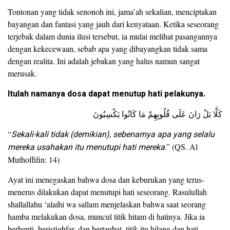
Tontonan yang tidak senonoh ini, jama’ah sekalian, menciptakan
bayangan dan fantasi yang jauh dari kenyataan. Ketika seseorang
terjebak dalam dunia ilusi tersebut, ia mulai melihat pasangannya
dengan kekecewaan, sebab apa yang dibayangkan tidak sama
dengan realita. Ini adalah jebakan yang halus namun sangat
merusak.
Itulah namanya dosa dapat menutup hati pelakunya.
كَلَّا بَلْ رَانَ عَلَى قُلُوبِهِمْ مَا كَانُوا يَكْسِبُونَ
“
Sekali-kali tidak (demikian), sebenarnya apa yang selalu
mereka usahakan itu menutupi hati mereka
.” (QS. Al
Muthoffifin: 14)
Ayat ini menegaskan bahwa dosa dan keburukan yang terus-
menerus dilakukan dapat menutupi hati seseorang. Rasulullah
shallallahu ‘alaihi wa sallam menjelaskan bahwa saat seorang
hamba melakukan dosa, muncul titik hitam di hatinya. Jika ia
berhenti, beristighfar, dan bertaubat, titik itu hilang dan hati