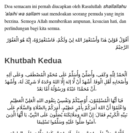
Doa semacam ini pernah diucapkan oleh Rasulullah
shallallahu
‘alaihi wa sallam
saat mendoakan seorang pemuda yang ingin
berzina. Semoga Allah memberikan ampunan, kesucian hati, dan
perlindungan bagi kita semua.
أَقُوْلُ قَوْلِيْ هٰذَا وَأَسْتَغْفِرُ اللهَ لِيْ وَلَكُمْ، فَاسْتَغْفِرُوْهُ، إِنَّهُ هُوَ الْغَفُوْرُ
الرَّحِيْمُ
Khutbah Kedua
اَلْحَمْدُ لِلّٰهِ وَكَفَى، وَأُصَلِّيْ وَأُسَلِّمُ عَلَى مُحَمَّدٍ الْمُصْطَفَى، وَعَلَى آلِهِ
وَأَصْحَابِهِ أَهْلِ الْوَفَا. أَشْهَدُ أَنْ لَّا إلهَ إِلَّا اللهُ وَحْدَهُ لَا شَرِيْكَ لَهُ، وَأَشْهَدُ
أَنَّ مُحَمَّدًا عَبْدُهُ وَرَسُوْلُهُ أَمَّا بَعْدُ،
فَيَا أَيُّهَا الْمُسْلِمُوْنَ، أُوْصِيْكُمْ وَنَفْسِيْ بِتَقْوَى اللهِ الْعَلِيِّ الْعَظِيْمِ
وَاعْلَمُوْا أَنَّ اللهَ أَمَرَكُمْ بِأَمْرٍ عَظِيْمٍ، أَمَرَكُمْ بِالصَّلَاةِ وَالسَّلَامِ عَلَى
نَبِيِّهِ الْكَرِيْمِ فَقَالَ: إِنَّ اللهَ وَمَلَائِكَتَهُ يُصَلُّونَ عَلَى النَّبِيِّ، يَا أَيُّهَا الَّذِينَ
آمَنُوا صَلُّوا عَلَيْهِ وَسَلِّمُوا تَسْلِيمًا،