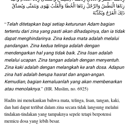
زِنَاهَا الْبَطْشُ وَالرِّجْلُ زِنَاهَا الْخُطَا وَالْقَلْبُ يَهْوَى وَيَتَمَنَّى وَيُصَدِّقُ
ذَلِكَ الْفَرْجُ وَيُكَذِّبُهُ
“
Telah ditetapkan bagi setiap keturunan Adam bagian
tertentu dari zina yang pasti akan dihadapinya, dan ia tidak
dapat menghindarinya. Zina kedua mata adalah melalui
pandangan. Zina kedua telinga adalah dengan
mendengarkan hal yang tidak baik. Zina lisan adalah
melalui ucapan. Zina tangan adalah dengan menyentuh.
Zina kaki adalah dengan melangkah ke arah dosa. Adapun
zina hati adalah berupa hasrat dan angan-angan.
Kemudian, bagian kemaluanlah yang akan membenarkan
atau menolaknya.
” (HR. Muslim, no. 6925)
Hadits ini menekankan bahwa mata, telinga, lisan, tangan, kaki,
dan hati dapat terlibat dalam zina secara tidak langsung melalui
tindakan-tindakan yang tampaknya sepele tetapi berpotensi
memicu dosa yang lebih besar.