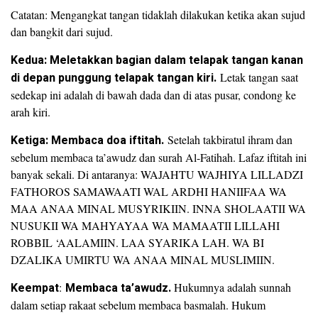
Catatan: Mengangkat tangan tidaklah dilakukan ketika akan sujud
dan bangkit dari sujud.
Kedua: Meletakkan bagian dalam telapak tangan kanan
di depan punggung telapak tangan kiri.
Letak tangan saat
sedekap ini adalah di bawah dada dan di atas pusar, condong ke
arah kiri.
Ketiga: Membaca doa iftitah.
Setelah takbiratul ihram dan
sebelum membaca ta’awudz dan surah Al-Fatihah. Lafaz iftitah ini
banyak sekali. Di antaranya: WAJAHTU WAJHIYA LILLADZI
FATHOROS SAMAWAATI WAL ARDHI HANIIFAA WA
MAA ANAA MINAL MUSYRIKIIN. INNA SHOLAATII WA
NUSUKII WA MAHYAYAA WA MAMAATII LILLAHI
ROBBIL ‘AALAMIIN. LAA SYARIKA LAH. WA BI
DZALIKA UMIRTU WA ANAA MINAL MUSLIMIIN.
Keempat
:
Membaca ta’awudz.
Hukumnya adalah sunnah
dalam setiap rakaat sebelum membaca basmalah. Hukum