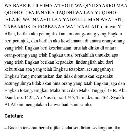
WA BAARIK LII FIIMA A’THOIT, WA QINII SYARRO MAA
QODHOIT, FA INNAKA TAQDHI WA LAA YUQDHO
‘ALAIK, WA INNAHU LAA YADZILLU MAN WAALAIT,
TABAAROKTA ROBBANAA WA TA’AALAIT. (artinya: Ya
Allah, berilah aku petunjuk di antara orang-orang yang Engkau
beri petunjuk, dan berilah aku keselamatan di antara orang-orang
yang telah Engkau beri keselamatan, uruslah diriku di antara
orang-orang yang telah Engkau urus, berkahilah untukku apa
yang telah Engkau berikan kepadaku, lindungilah aku dari
keburukan apa yang telah Engkau tetapkan, sesungguhnya
Engkau Yang memutuskan dan tidak diputuskan kepadaku,
sesungguhnya tidak akan hina orang yang telah Engkau jaga dan
Engkau tolong. Engkau Maha Suci dan Maha Tinggi)” (HR. Abu
Daud, no. 1425; An-Nasa’i; no. 1745; Tirmidzi, no. 464. Syaikh
Al-Albani mengatakan bahwa hadits ini sahih).
Catatan:
– Bacaan tersebut berlaku jika shalat sendirian, sedangkan jika