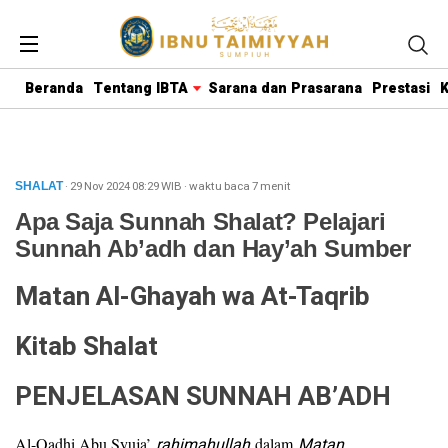
Beranda
Tentang IBTA
Sarana dan Prasarana
Prestasi
K
· 29 Nov 2024
08:29
WIB
·
waktu baca 7 menit
SHALAT
Apa Saja Sunnah Shalat? Pelajari
Sunnah Ab’adh dan Hay’ah Sumber
Matan Al-Ghayah wa At-Taqrib
Kitab Shalat
PENJELASAN SUNNAH AB’ADH
Al-Qadhi Abu Syuja’
rahimahullah
dalam
Matan