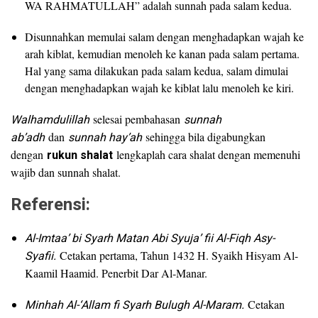
WA RAHMATULLAH” adalah sunnah pada salam kedua.
Disunnahkan memulai salam dengan menghadapkan wajah ke
arah kiblat, kemudian menoleh ke kanan pada salam pertama.
Hal yang sama dilakukan pada salam kedua, salam dimulai
dengan menghadapkan wajah ke kiblat lalu menoleh ke kiri.
Walhamdulillah
selesai pembahasan
sunnah
ab’adh
dan
sunnah hay’ah
sehingga bila digabungkan
dengan
rukun shalat
lengkaplah cara shalat dengan memenuhi
wajib dan sunnah shalat.
Referensi:
Al-Imtaa’ bi Syarh Matan Abi Syuja’ fii Al-Fiqh Asy-
Syafii.
Cetakan pertama, Tahun 1432 H. Syaikh Hisyam Al-
Kaamil Haamid. Penerbit Dar Al-Manar.
Minhah Al-‘Allam fi Syarh Bulugh Al-Maram.
Cetakan