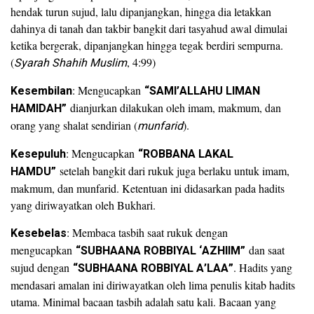
hendak turun sujud, lalu dipanjangkan, hingga dia letakkan
dahinya di tanah dan takbir bangkit dari tasyahud awal dimulai
ketika bergerak, dipanjangkan hingga tegak berdiri sempurna.
(
Syarah Shahih Muslim
, 4:99)
Kesembilan
: Mengucapkan
“SAMI’ALLAHU LIMAN
HAMIDAH”
dianjurkan dilakukan oleh imam, makmum, dan
orang yang shalat sendirian (
munfarid
).
Kesepuluh
: Mengucapkan
“ROBBANA LAKAL
HAMDU”
setelah bangkit dari rukuk juga berlaku untuk imam,
makmum, dan munfarid. Ketentuan ini didasarkan pada hadits
yang diriwayatkan oleh Bukhari.
Kesebelas
: Membaca tasbih saat rukuk dengan
mengucapkan
“SUBHAANA ROBBIYAL ‘AZHIIM”
dan saat
sujud dengan
“SUBHAANA ROBBIYAL A’LAA”
. Hadits yang
mendasari amalan ini diriwayatkan oleh lima penulis kitab hadits
utama. Minimal bacaan tasbih adalah satu kali. Bacaan yang