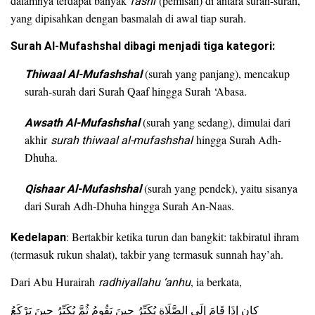
dalamnya terdapat banyak
fashl
(pemisah) di antara surah-surah,
yang dipisahkan dengan basmalah di awal tiap surah.
Surah Al-Mufashshal dibagi menjadi tiga kategori:
Thiwaal Al-Mufashshal
(surah yang panjang), mencakup
surah-surah dari Surah Qaaf hingga Surah ‘Abasa.
Awsath Al-Mufashshal
(surah yang sedang), dimulai dari
akhir
surah thiwaal al-mufashshal
hingga Surah Adh-
Dhuha.
Qishaar Al-Mufashshal
(surah yang pendek), yaitu sisanya
dari Surah Adh-Dhuha hingga Surah An-Naas.
Kedelapan
: Bertakbir ketika turun dan bangkit: takbiratul ihram
(termasuk rukun shalat), takbir yang termasuk sunnah hay’ah.
Dari Abu Hurairah
radhiyallahu ‘anhu
, ia berkata,
ِكان إِذَا قَامَ إِلَى الصَّلَاةِ يُكَبِّرُ حِينَ يَقُومُ ثُمَّ يُكَبِّرُ حِينَ يَرْكَعُ