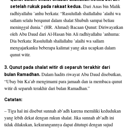
setelah rukuk pada rakaat kedua.
Dari Anas bin Malik
radhiyallahu ’anhu berkata: “Rasulullah shallallahu ’alaihi wa
sallam selalu berqunut dalam shalat Shubuh sampai beliau
meninggal dunia.” (HR. Ahmad) Bacaan Qunut: Diriwayatkan
oleh Abu Daud dari Al-Hasan bin Ali radhiyallahu ’anhuma:
Dia berkata: Rasulullah shallallahu ’alaihi wa sallam
mengajarkanku beberapa kalimat yang aku ucapkan dalam
qunut witir.
3. Qunut pada shalat witir di separuh terakhir dari
bulan Ramadhan.
Dalam hadits riwayat Abu Daud disebutkan,
“Ubay bin Ka’ab mengimami para jamaah dan ia membaca qunut
witir di separuh terakhir dari bulan Ramadhan.”
Catatan:
– Tiga hal ini disebut sunnah ab’adh karena memiliki kedudukan
yang lebih dekat dengan rukun shalat. Jika sunnah ab’adh ini
tidak dilakukan, kekurangannya dapat ditutupi dengan sujud