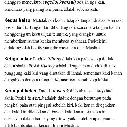
dianggap mencukupi (
aqollul kamaal)
adalah tiga kali,
sementara yang paling sempurna adalah sebelas kali.
Kedua belas:
Meletakkan kedua telapak tangan di atas paha saat
posisi duduk. Tangan kiri dibentangkan, sementara tangan kanan
menggenggam kecuali jari telunjuk, yang diangkat untuk
memberikan isyarat ketika membaca syahadat. Praktik ini
didukung oleh hadits yang diriwayatkan oleh Muslim.
Ketiga belas
: Duduk
iftirasy
dilakukan pada setiap duduk
dalam shalat. Posisi
iftirasy
adalah dengan cara duduk di atas
punggung kaki kiri yang diratakan di lantai, sementara kaki kanan
ditegakkan dengan ujung jari-jemarinya menghadap kiblat.
Keempat belas
: Duduk
tawaruk
dilakukan saat tasyahud
akhir. Posisi
tawaruk
adalah duduk dengan bertumpu pada
pangkal paha atau pinggul sebelah kiri, kaki kanan ditegakkan,
dan kaki kiri diletakkan di bawah kaki kanan. Amalan ini
dijelaskan dalam hadits yang diriwayatkan oleh empat penulis
kitab hadits utama, kecuali Imam Muslim.