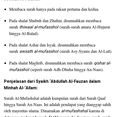
Membaca surah hanya pada rakaat pertama dan kedua.
Pada shalat Shubuh dan Zhuhur, disunnahkan membaca
surah
thiwaal al-mufasshol
(surah-surah antara Al-Hujurat
hingga Al-Balad).
Pada shalat Ashar dan Isyak, disunnahkan membaca
surah
awsath al-mufasshol
(surah Asy-Syams dan Al-Lail).
Pada shalat Maghrib, disunnahkan membaca surah
qishar al-
mufasshol
(seperti surah Adh-Dhuha hingga An-Naas).
Penjelasan dari Syaikh ‘Abdullah Al-Fauzan dalam
Minhah Al-‘Allam:
Surah Al-Mufashshal adalah kumpulan surah dari Surah Qaaf
hingga Surah An-Naas. Ini adalah pendapat yang dianggap sahih
oleh mayoritas ulama. Dinamakan
al-mufashshal
karena di