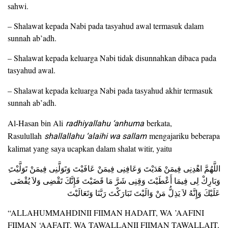
sahwi.
– Shalawat kepada Nabi pada tasyahud awal termasuk dalam
sunnah ab’adh.
– Shalawat kepada keluarga Nabi tidak disunnahkan dibaca pada
tasyahud awal.
– Shalawat kepada keluarga Nabi pada tasyahud akhir termasuk
sunnah ab’adh.
Al-Hasan bin Ali
radhiyallahu ‘anhuma
berkata,
Rasulullah
shallallahu ‘alaihi wa sallam
mengajariku beberapa
kalimat yang saya ucapkan dalam shalat witir, yaitu
‬عَلَيْكَ‭ ‬وَإِنَّهُ‭ ‬لاَ‭ ‬يَذِلُّ‭ ‬مَنْ‭ ‬وَالَيْتَ‭ ‬تَبَارَكْتَ‭ ‬رَبَّنَا‭ ‬وَتَعَالَيْتَ
“ALLAHUMMAHDINII FIIMAN HADAIT, WA ’AAFINI
FIIMAN ‘AAFAIT, WA TAWALLANII FIIMAN TAWALLAIT,