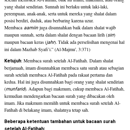
yang shalat sendirian. Sunnah ini berlaku untuk laki-laki,
perempuan, anak-anak, serta untuk mereka yang shalat dalam
posisi berdiri, duduk, atau berbaring karena uzur.
Membaca
aamiin
juga disunnahkan baik dalam shalat wajib
maupun sunnah, serta dalam shalat dengan bacaan lirih (
sirr
)
maupun bacaan keras (
jahr
). Tidak ada perselisihan mengenai hal
ini dalam Mazhab Syafi’i.” (Al-Majmu’, 3:371)
Ketujuh
: Membaca surah setelah Al-Fatihah. Dalam shalat
berjamaah, imam disunnahkan membaca satu surah atau sebagian
surah setelah membaca Al-Fatihah pada rakaat pertama dan
kedua. Hal ini juga disunnahkan bagi orang yang shalat sendirian
(
munfarid
). Adapun bagi makmum, cukup membaca Al-Fatihah,
kemudian mendengarkan bacaan surah yang dibacakan oleh
imam. Jika makmum memilih untuk membaca surah setelah Al-
Fatihah di belakang imam, shalatnya tetap sah.
Beberapa ketentuan tambahan untuk bacaan surah
setelah Al-Fatihah: