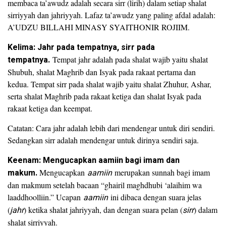
membaca ta’awudz adalah secara sirr (lirih) dalam setiap shalat
sirriyyah dan jahriyyah. Lafaz ta’awudz yang paling afdal adalah:
A’UDZU BILLAHI MINASY SYAITHONIR ROJIIM.
Kelima: Jahr pada tempatnya, sirr pada
tempatnya.
Tempat jahr adalah pada shalat wajib yaitu shalat
Shubuh, shalat Maghrib dan Isyak pada rakaat pertama dan
kedua. Tempat sirr pada shalat wajib yaitu shalat Zhuhur, Ashar,
serta shalat Maghrib pada rakaat ketiga dan shalat Isyak pada
rakaat ketiga dan keempat.
Catatan: Cara jahr adalah lebih dari mendengar untuk diri sendiri.
Sedangkan sirr adalah mendengar untuk dirinya sendiri saja.
Keenam: Mengucapkan aamiin bagi imam dan
makum.
Mengucapkan
aamiin
merupakan sunnah bagi imam
dan makmum setelah bacaan “ghairil maghdhubi ‘alaihim wa
laaddhoolliin.” Ucapan
aamiin
ini dibaca dengan suara jelas
(
jahr
) ketika shalat jahriyyah, dan dengan suara pelan (
sirr
) dalam
shalat sirriyyah.