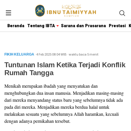
Beranda
Tentang IBTA
Sarana dan Prasarana
Prestasi
K
· 4 Feb 2025
08:04
WIB
·
waktu baca 5 menit
FIKIH KELUARGA
Tuntunan Islam Ketika Terjadi Konflik
Rumah Tangga
Menikah merupakan ibadah yang menyatukan dan
menghubungkan dua insan manusia. Menjadikan masing-masing
dari mereka menyandang status baru yang sebelumnya tidak ada
pada diri mereka. Menjadikan mereka berdua halal untuk
melakukan sesuatu yang sebelumnya Allah haramkan, kecuali
dengan adanya pernikahan tersebut.