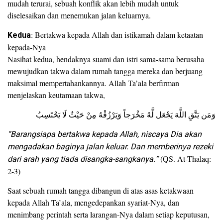
mudah terurai, sebuah konflik akan lebih mudah untuk
diselesaikan dan menemukan jalan keluarnya.
Kedua
: Bertakwa kepada Allah dan istikamah dalam ketaatan
kepada-Nya
Nasihat kedua, hendaknya suami dan istri sama-sama berusaha
mewujudkan takwa dalam rumah tangga mereka dan berjuang
maksimal mempertahankannya. Allah Ta’ala berfirman
menjelaskan keutamaan takwa,
وَمَن يَتَّقِ اللَّهَ يَجْعَل لَّهُ مَخْرَجاً وَيَرْزُقْهُ مِنْ حَيْثُ لَا يَحْتَسِبُ
“Barangsiapa bertakwa kepada Allah, niscaya Dia akan
mengadakan baginya jalan keluar. Dan memberinya rezeki
dari arah yang tiada disangka-sangkanya.”
(QS. At-Thalaq:
2-3)
Saat sebuah rumah tangga dibangun di atas asas ketakwaan
kepada Allah Ta’ala, mengedepankan syariat-Nya, dan
menimbang perintah serta larangan-Nya dalam setiap keputusan,