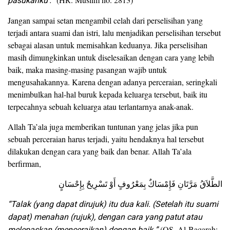
pasukanku’.”
Jangan sampai setan mengambil celah dari perselisihan yang
terjadi antara suami dan istri, lalu menjadikan perselisihan tersebut
sebagai alasan untuk memisahkan keduanya. Jika perselisihan
masih dimungkinkan untuk diselesaikan dengan cara yang lebih
baik, maka masing-masing pasangan wajib untuk
mengusahakannya. Karena dengan adanya perceraian, seringkali
menimbulkan hal-hal buruk kepada keluarga tersebut, baik itu
terpecahnya sebuah keluarga atau terlantarnya anak-anak.
Allah Ta’ala juga memberikan tuntunan yang jelas jika pun
sebuah perceraian harus terjadi, yaitu hendaknya hal tersebut
dilakukan dengan cara yang baik dan benar. Allah Ta’ala
berfirman,
الطَّلاَقُ مَرَّتَانِ فَإِمْسَاكٌ بِمَعْرُوفٍ أَوْ تَسْرِيحٌ بِإِحْسَانٍ
“Talak (yang dapat dirujuk) itu dua kali. (Setelah itu suami
dapat) menahan (rujuk), dengan cara yang patut atau
(QS. Al-Baqarah: