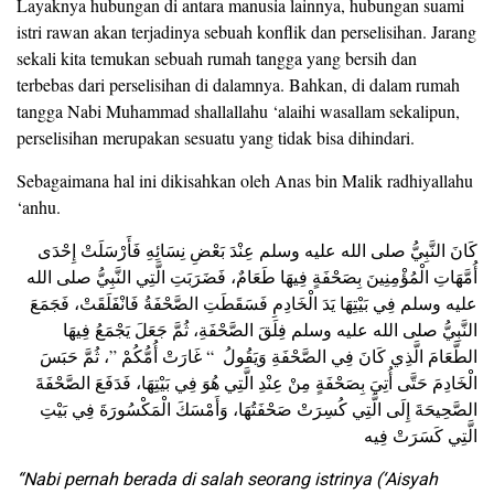
Layaknya hubungan di antara manusia lainnya, hubungan suami
istri rawan akan terjadinya sebuah konflik dan perselisihan. Jarang
sekali kita temukan sebuah rumah tangga yang bersih dan
terbebas dari perselisihan di dalamnya. Bahkan, di dalam rumah
tangga Nabi Muhammad shallallahu ‘alaihi wasallam sekalipun,
perselisihan merupakan sesuatu yang tidak bisa dihindari.
Sebagaimana hal ini dikisahkan oleh Anas bin Malik radhiyallahu
‘anhu.
كَانَ النَّبِيُّ صلى الله عليه وسلم عِنْدَ بَعْضِ نِسَائِهِ فَأَرْسَلَتْ إِحْدَى
أُمَّهَاتِ الْمُؤْمِنِينَ بِصَحْفَةٍ فِيهَا طَعَامٌ، فَضَرَبَتِ الَّتِي النَّبِيُّ صلى الله
عليه وسلم فِي بَيْتِهَا يَدَ الْخَادِمِ فَسَقَطَتِ الصَّحْفَةُ فَانْفَلَقَتْ، فَجَمَعَ
النَّبِيُّ صلى الله عليه وسلم فِلَقَ الصَّحْفَةِ، ثُمَّ جَعَلَ يَجْمَعُ فِيهَا
الطَّعَامَ الَّذِي كَانَ فِي الصَّحْفَةِ وَيَقُولُ ‏ “‏ غَارَتْ أُمُّكُمْ ‏”‏، ثُمَّ حَبَسَ
الْخَادِمَ حَتَّى أُتِيَ بِصَحْفَةٍ مِنْ عِنْدِ الَّتِي هُوَ فِي بَيْتِهَا، فَدَفَعَ الصَّحْفَةَ
الصَّحِيحَةَ إِلَى الَّتِي كُسِرَتْ صَحْفَتُهَا، وَأَمْسَكَ الْمَكْسُورَةَ فِي بَيْتِ
الَّتِي كَسَرَتْ فِيه
“Nabi pernah berada di salah seorang istrinya (‘Aisyah