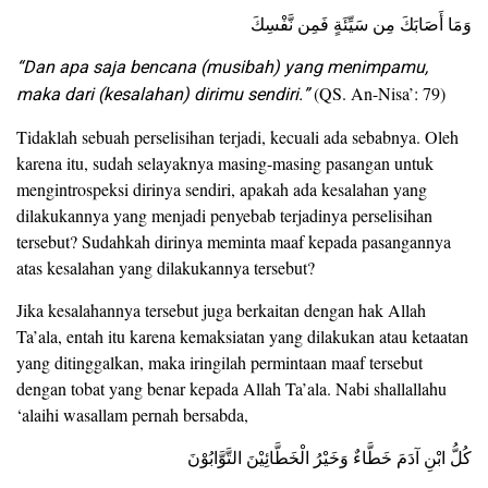
وَمَا أَصَابَكَ مِن سَيِّئَةٍ فَمِن نَّفْسِكَ
“Dan apa saja bencana (musibah) yang menimpamu,
maka dari (kesalahan) dirimu sendiri.”
(QS. An-Nisa’: 79)
Tidaklah sebuah perselisihan terjadi, kecuali ada sebabnya. Oleh
karena itu, sudah selayaknya masing-masing pasangan untuk
mengintrospeksi dirinya sendiri, apakah ada kesalahan yang
dilakukannya yang menjadi penyebab terjadinya perselisihan
tersebut? Sudahkah dirinya meminta maaf kepada pasangannya
atas kesalahan yang dilakukannya tersebut?
Jika kesalahannya tersebut juga berkaitan dengan hak Allah
Ta’ala, entah itu karena kemaksiatan yang dilakukan atau ketaatan
yang ditinggalkan, maka iringilah permintaan maaf tersebut
dengan tobat yang benar kepada Allah Ta’ala. Nabi shallallahu
‘alaihi wasallam pernah bersabda,
كُلُّ ابْنِ آدَمَ خَطَّاءٌ وَخَيْرُ الْخَطَّائِيْنَ التَّوَّابُوْنَ