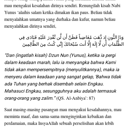
mau mengakui kesalahan dirinya sendiri. Renungilah kisah Nabi
Yunus ‘alaihis salam ketika dimakan ikan paus. Beliau tidak
menyalahkan umatnya yang durhaka dan kufur, namun beliau
menyalahkan dirinya sendiri,
وَذَا النُّونِ إِذ ذَّهَبَ مُغَاضِباً فَظَنَّ أَن لَّن نَّقْدِرَ عَلَيْهِ فَنَادَى فِي
الظُّلُمَاتِ أَن لَّا إِلَهَ إِلَّا أَنتَ سُبْحَانَكَ إِنِّي كُنتُ مِنَ الظَّالِمِينَ
“Dan (ingatlah kisah) Dzun Nun (Yunus), ketika ia pergi
dalam keadaan marah, lalu ia menyangka bahwa Kami
tidak akan mempersempitnya (menyulitkannya), maka ia
menyeru dalam keadaan yang sangat gelap, ‘Bahwa tidak
ada Tuhan yang berhak disembah selain Engkau.
Mahasuci Engkau, sesungguhnya aku adalah termasuk
orang-orang yang zalim.”
(QS. Al-Anbiya’: 87)
Saat masing-masing pasangan mau mengakui kesalahannya, mau
meminta maaf, dan sama-sama menginginkan kebaikan dan
perdamaian, maka InsyaAllah sebuah perselisihan akan lebih