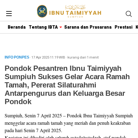
Beranda
Tentang IBTA
Sarana dan Prasarana
Prestasi
K
· 17 Apr 2025
11:19
WIB
·
kurang dari 1 menit
INFO PONPES
Pondok Pesantren Ibnu Taimiyyah
Sumpiuh Sukses Gelar Acara Ramah
Tamah, Pererat Silaturahmi
Antarpengurus dan Keluarga Besar
Pondok
Sumpiuh, Senin 7 April 2025 – Pondok Ibnu Taimiyyah Sumpiuh
menggelar acara ramah tamah yang meriah dan penuh keakraban
pada hari Senin 7 April 2025.
Kegiatan ini dihadiri oleh seluruh ustadz/ustadzah, staf pondok