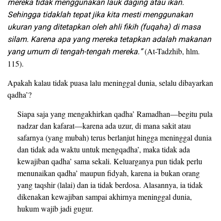
mereka tidak menggunakan lauk daging atau ikan.
Sehingga tidaklah tepat jika kita mesti menggunakan
ukuran yang ditetapkan oleh ahli fikih (fuqaha) di masa
silam. Karena apa yang mereka tetapkan adalah makanan
yang umum di tengah-tengah mereka.”
(At-Tadzhib, hlm.
115).
Apakah kalau tidak puasa lalu meninggal dunia, selalu dibayarkan
qadha’?
Siapa saja yang mengakhirkan qadha’ Ramadhan—begitu pula
nadzar dan kafarat—karena ada uzur, di mana sakit atau
safarnya (yang mubah) terus berlanjut hingga meninggal dunia
dan tidak ada waktu untuk mengqadha’, maka tidak ada
kewajiban qadha’ sama sekali. Keluarganya pun tidak perlu
menunaikan qadha’ maupun fidyah, karena ia bukan orang
yang taqshir (lalai) dan ia tidak berdosa. Alasannya, ia tidak
dikenakan kewajiban sampai akhirnya meninggal dunia,
hukum wajib jadi gugur.