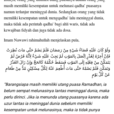
masih memiliki kesempatan untuk melunasi qadha’ puasanya
namun terlanjur meninggal dunia. Sedangkan orang yang tidak
memiliki kesempatan untuk mengqadha’ lalu meninggal dunia,
maka tidak ada perintah qadha’ bagi ahli waris, tidak ada
kewajiban fidyah dan juga tidak ada dosa.
Imam Nawawi rahimahullah menjelaskan pula,
وَلَوْ كَانَ عَلَيْهِ قَضَاءُ شَيْءٍ مِنْ رَمَضَانَ فَلَمْ يَصُمْ حَتَّي مَاتَ نُظِرَتْ
فَاِنْ أَخِرُهُ لِعُذْرٍ اِتَّصَلَ بِالمَوْتِ لَمْ يَجِبْ عَلَيْهِ شَيْءٌ لِأَنَّهُ فَرْضٌ لَمْ
يَتَمَكَّنْ مِنْ فِعْلِهِ إِلَى المَوْتِ فَسَقَطَ حُكْمُهُ كَالحَجِّ وَإِنْ زَالَ العُذْرُ
وَتَمَكَّنَ فَلَمْ يَصُمْهُ حَتَّى مَاتَ أُطْعِمَ عَنْهُ لِكُلِّ مِسْكِيْنٍ مُدٌّ مِنْ طَعَامٍ
عَنْ كُلِّ يَوْمٍ
“Barangsiapa masih memiliki utang puasa Ramadhan, ia
belum sempat melunasinya lantas meninggal dunia, maka
perlu dirinci. Jika ia menunda utang puasanya karena ada
uzur lantas ia meninggal dunia sebelum memiliki
kesempatan untuk melunasinya, maka ia tidak punya