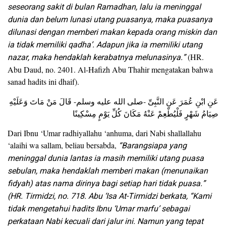
seseorang sakit di bulan Ramadhan, lalu ia meninggal
dunia dan belum lunasi utang puasanya, maka puasanya
dilunasi dengan memberi makan kepada orang miskin dan
ia tidak memiliki qadha’. Adapun jika ia memiliki utang
nazar, maka hendaklah kerabatnya melunasinya.”
(HR.
Abu Daud, no. 2401. Al-Hafizh Abu Thahir mengatakan bahwa
sanad hadits ini dhaif).
عَنِ ابْنِ عُمَرَ عَنِ النَّبِىِّ -صلى الله عليه وسلم- قَالَ مَنْ مَاتَ وَعَلَيْهِ
صِيَامُ شَهْرٍ فَلْيُطْعِمْ عَنْهُ مَكَانَ كُلِّ يَوْمٍ مِسْكِينًا
Dari Ibnu ‘Umar radhiyallahu ‘anhuma, dari Nabi shallallahu
‘alaihi wa sallam, beliau bersabda,
“Barangsiapa yang
meninggal dunia lantas ia masih memiliki utang puasa
sebulan, maka hendaklah memberi makan (menunaikan
fidyah) atas nama dirinya bagi setiap hari tidak puasa.”
(HR. Tirmidzi, no. 718. Abu ‘Isa At-Tirmidzi berkata, “Kami
tidak mengetahui hadits Ibnu ‘Umar marfu’ sebagai
perkataan Nabi kecuali dari jalur ini. Namun yang tepat