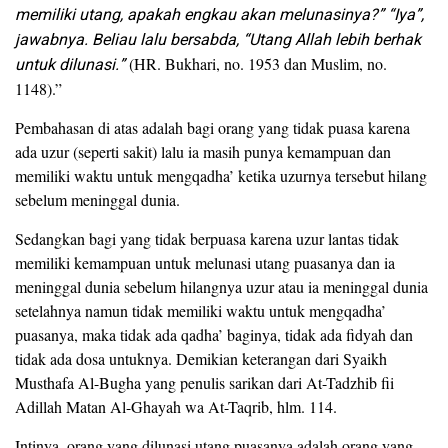
memiliki utang, apakah engkau akan melunasinya?” “Iya”,
jawabnya. Beliau lalu bersabda, “Utang Allah lebih berhak
untuk dilunasi.”
(HR. Bukhari, no. 1953 dan Muslim, no.
1148).”
Pembahasan di atas adalah bagi orang yang tidak puasa karena
ada uzur (seperti sakit) lalu ia masih punya kemampuan dan
memiliki waktu untuk mengqadha’ ketika uzurnya tersebut hilang
sebelum meninggal dunia.
Sedangkan bagi yang tidak berpuasa karena uzur lantas tidak
memiliki kemampuan untuk melunasi utang puasanya dan ia
meninggal dunia sebelum hilangnya uzur atau ia meninggal dunia
setelahnya namun tidak memiliki waktu untuk mengqadha’
puasanya, maka tidak ada qadha’ baginya, tidak ada fidyah dan
tidak ada dosa untuknya. Demikian keterangan dari Syaikh
Musthafa Al-Bugha yang penulis sarikan dari At-Tadzhib fii
Adillah Matan Al-Ghayah wa At-Taqrib, hlm. 114.
Intinya, orang yang dilunasi utang puasanya adalah orang yang