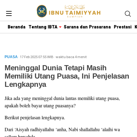
Beranda
Tentang IBTA
Sarana dan Prasarana
Prestasi
K
· 17 Feb 2025
07:55
WIB
·
waktu baca 4 menit
PUASA
Meninggal Dunia Tetapi Masih
Memiliki Utang Puasa, Ini Penjelasan
Lengkapnya
Jika ada yang meninggal dunia lantas memiliki utang puasa,
apakah boleh bayar utang puasanya?
Berikut penjelasan lengkapnya.
Dari ‘Aisyah radhiyallahu ‘anha, Nabi shallallahu ‘alaihi wa
sallam bersabda,