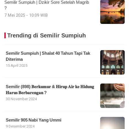
Semilir Sumpiuh | Dzikir Sore Setelah Magrib
?
7 Mei 2025 - 10:09 WIB
Trending di Semilir Sumpiuh
Semilir Sumpiuh | Shalat 40 Tahun Tapi Tak
Diterima
15 April 2025
Semilir (898) 𝐁𝐞𝐫𝐤𝐮𝐦𝐮𝐫 & 𝐇𝐢𝐫𝐮𝐩 𝐀𝐢𝐫 𝐤𝐞 𝐇𝐢𝐝𝐮𝐧𝐠
𝐇𝐚𝐫𝐮𝐬 𝐁𝐞𝐫𝐛𝐚𝐫𝐞𝐧𝐠𝐚𝐧 ?
30 November 2024
Semilir 905 Nabi Yang Ummi
9 Desember 2024