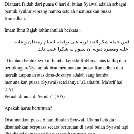
Diantara faidah dari puasa 6 hari di bulan Syawal adalah sebagai
bentuk syukur seorang hamba setelah menunaikan puasa
Ramadhan.
Imam Ibnu Rajab rahimahullah berkata ;
فمن جملة شكر العبد لربه على توفيقه لصيام رمضان وإعانته
عليه ومغفرة ذنوبه أن يصوم له شكرا عقب ذلك.
“Diantara bentuk syukur hamba kepada Rabbnya atas taufiq dan
pertolongan-Nya untuk bisa menunaikan puasa Ramadhan dan
meraih ampunan atas dosa-dosanya adalah sang hamba
menunaikan puasa (Syawal) setelahnya”.(Lathaiful Ma’arif hal.
219)
Pernah dimuat di Semilir” (705)
Apakah harus berurutan?
Disunnahkan puasa 6 hari dibulan Syawal. Ulama berkata :
disunnahkan berpuasa secara berurutan di awal bulan Syawal tapi
jika dia tidak mengerjakan secara berurutan atau